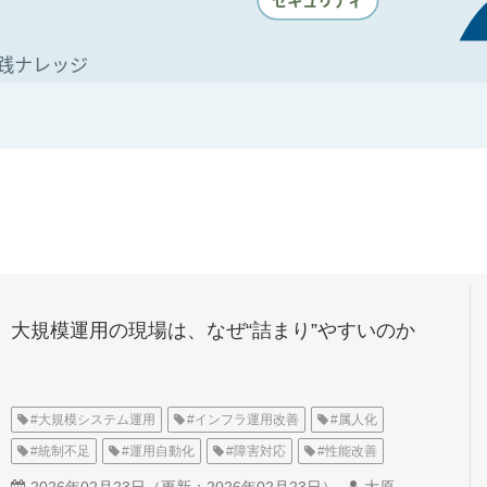
大規模運用の現場は、なぜ“詰まり”やすいのか
#大規模システム運用
#インフラ運用改善
#属人化
#統制不足
#運用自動化
#障害対応
#性能改善
#基盤更改
#運用標準化
#運用リスク
2026年02月23日
（更新：
2026年02月23日
）
大原