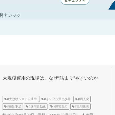
大規模運用の現場は、なぜ“詰まり”やすいのか
#大規模システム運用
#インフラ運用改善
#属人化
#統制不足
#運用自動化
#障害対応
#性能改善
#基盤更改
#運用標準化
#運用リスク
2026年02月23日
（更新：
2026年02月23日
）
大原