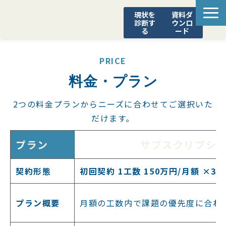
現状を
資料ダ
診断す
ウンロ
る
ード
STEADY
PRICE
診断ポータル
料金・プラン
SCS評価制度 対応支援
YOROZUブログ
2つの料金プランからニーズに合わせてご選択いた
だけます。
プラン
サブスクリプシ
契約形態
初回契約 1工数 150万円/月額 ×3
プラン概要
月額の工数内で課題の優先度に合わ