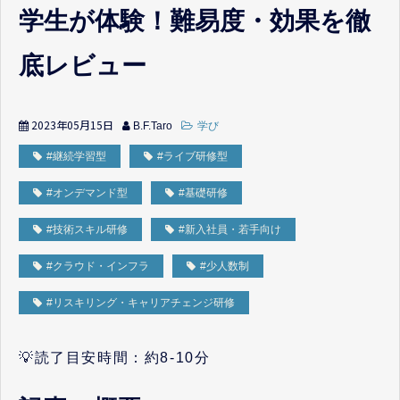
学生が体験！難易度・効果を徹
底レビュー
2023年05月15日
B.F.Taro
学び
#継続学習型
#ライブ研修型
#オンデマンド型
#基礎研修
#技術スキル研修
#新入社員・若手向け
#クラウド・インフラ
#少人数制
#リスキリング・キャリアチェンジ研修
💡読了目安時間：約8-10分