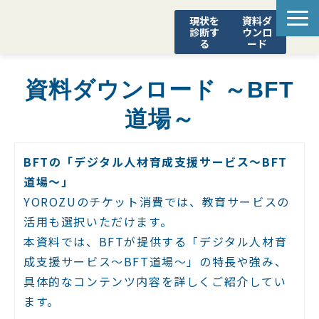
現状を
資料ダ
診断す
ウンロ
る
ード
STEADY
資料ダウンロード ～BFT
診断ポータル
道場～
SCS評価制度 対応支援
YOROZUブログ
BFTの「デジタル人材育成支援サービス～BFT
道場～」
YOROZUのチケット消費では、教育サービスの
活用も選択いただけます。
本資料では、BFTが提供する「デジタル人材育
成支援サービス～BFT道場～」の特長や強み、
具体的なコンテンツ内容を詳しくご紹介してい
ます。