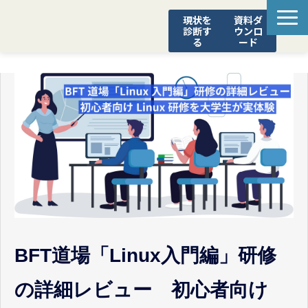
現状を
資料ダ
診断す
ウンロ
る
ード
STEADY
診断ポータル
SCS評価制度 対応支援
YOROZUブログ
BFT道場「Linux入門編」研修
の詳細レビュー 初心者向け