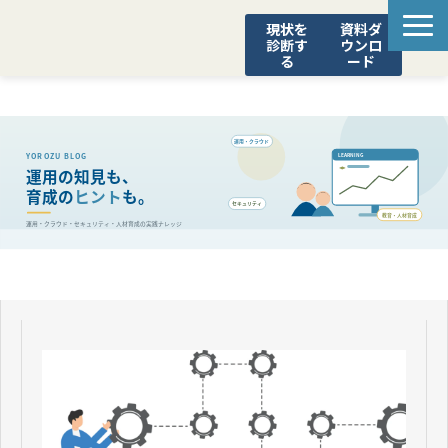
現状を
資料ダ
診断す
ウンロ
る
ード
STEADY
診断ポータル
SCS評価制度 対応支援
YOROZUブログ